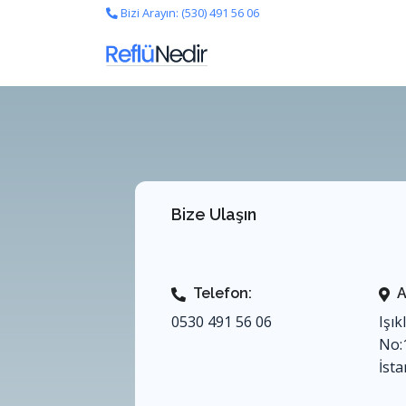
Bizi Arayın: (530) 491 56 06
Bize Ulaşın
Telefon:
A
0530 491 56 06
Işık
No:
İst