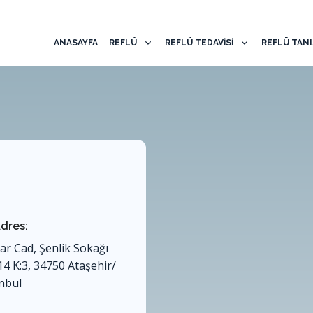
ANASAYFA
REFLÜ
REFLÜ TEDAVİSİ
REFLÜ TANI
dres:
lar Cad, Şenlik Sokağı
14 K:3, 34750 Ataşehir/
anbul