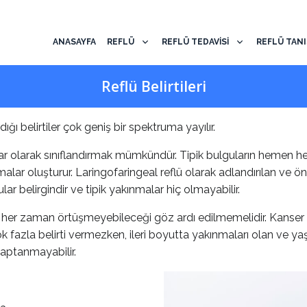
ANASAYFA
REFLÜ
REFLÜ TEDAVİSİ
REFLÜ TANI
Reflü Belirtileri
ığı belirtiler çok geniş bir spektruma yayılır.
ular olarak sınıflandırmak mümkündür. Tipik bulguların hemen heps
kınmalar oluşturur. Laringofaringeal reflü olarak adlandırılan v
r belirgindir ve tipik yakınmalar hiç olmayabilir.
her zaman örtüşmeyebileceği göz ardı edilmemelidir. Kanser 
ok fazla belirti vermezken, ileri boyutta yakınmaları olan ve 
aptanmayabilir.