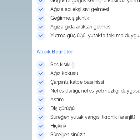
Göğüste göğüs kemiği arkasında yan
Ağıza acı ekşi sıvı gelmesi
Geğirme, şişkinlik
Ağıza gıda artıkları gelmesi
Yutma güçlüğü, yutakta takılma duygu
Atipik Belirtiler
Ses kısıklığı
Ağız kokusu
Çarpıntı, kalbe bası hissi
Nefes darlığı, nefes yetmezliği duygus
Astım
Diş çürüğü
Süreğen yutak yangısı (kronik farenjit)
Hıçkırık
Süreğen sinüzit