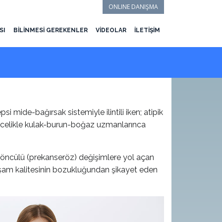
ONLINE DANIŞMA
SI
BİLİNMESİ GEREKENLER
VİDEOLAR
İLETİŞİM
i mide-bağırsak sistemiyle ilintili iken; atipik
e öncelikle kulak-burun-boğaz uzmanlarınca
öncülü (prekanseröz) değişimlere yol açan
yaşam kalitesinin bozukluğundan şikayet eden