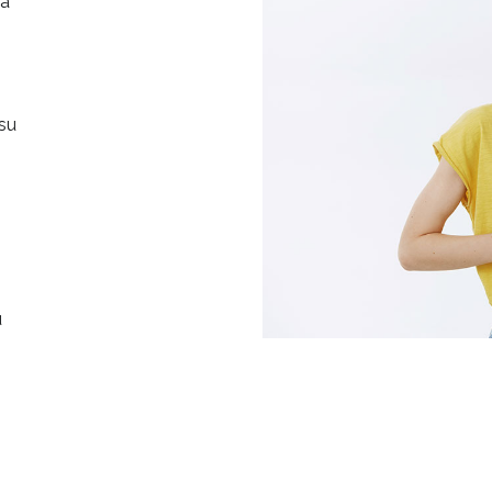
ma
su
u