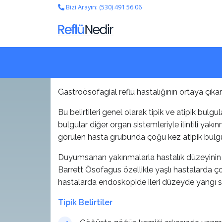
Bizi Arayın: (530) 491 56 06
Gastroösofagial reflü hastalığının ortaya çıkard
Bu belirtileri genel olarak tipik ve atipik bulg
bulgular diğer organ sistemleriyle ilintili ya
görülen hasta grubunda çoğu kez atipik bulgula
Duyumsanan yakınmalarla hastalık düzeyinin 
Barrett Ösofagus özellikle yaşlı hastalarda ç
hastalarda endoskopide ileri düzeyde yangı s
Tipik Belirtiler